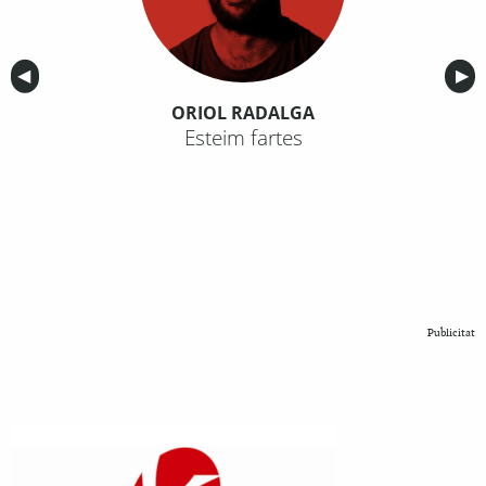
Anterior
◀︎
Sig
▶︎
ORIOL RADALGA
Esteim fartes
Publicitat