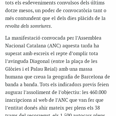
tots els esdeveniments convulsos dels últims
dotze mesos, un poder de convocatòria tant o
més contundent que el dels dies plàcids de la
revolta dels somriures
.
La manifestació convocada per l’Assemblea
Nacional Catalana (ANC) aquesta tarda ha
superat amb escreix el repte d’omplir tota
l’avinguda Diagonal (entre la plaça de les
Glòries i el Palau Reial) amb una massa
humana que creua la geografia de Barcelona de
banda a banda. Tots els indicadors previs feien
augurar l’assoliment de l’objectiu: les 460.000
inscripcions al web de l’ANC que van fer que
l’entitat donés ahir mateix per plens els 38
trams del recorregut, els 1.500 autocars plens