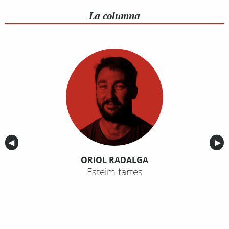
La columna
Anterior
◀︎
Sig
▶︎
ORIOL RADALGA
Esteim fartes