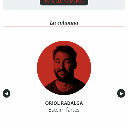
TOTS ELS NÚMEROS
La columna
Anterior
◀︎
Sig
▶︎
ORIOL RADALGA
Esteim fartes