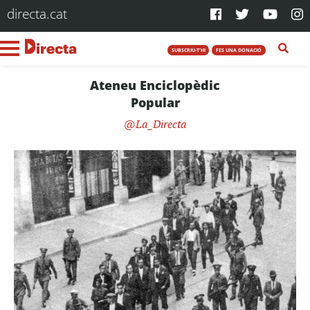
directa.cat
SUBSCRIU-T'HI
FES UNA DONACIÓ
Ateneu Enciclopèdic
Popular
La_Directa