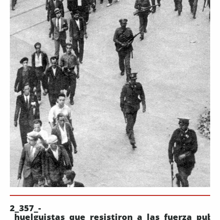
2_357_-
_huelguistas_que_resistiron_a_las_fuerza_publi