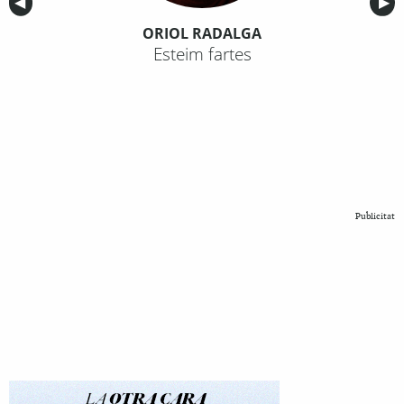
Anterior
◀︎
Sig
▶︎
ORIOL RADALGA
Esteim fartes
Publicitat