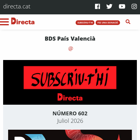
directa.cat
SUBSCRIU-T'HI
FES UNA DONACIÓ
BDS País Valencià
NÚMERO 602
Juliol 2026