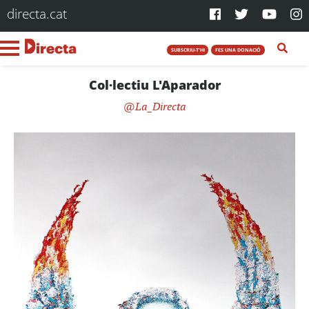
directa.cat
SUBSCRIU-T'HI
FES UNA DONACIÓ
Col·lectiu L'Aparador
La_Directa