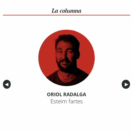
La columna
Anterior
◀︎
Sig
▶︎
ORIOL RADALGA
Esteim fartes