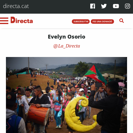
directa.cat
SUBSCRIU-T'HI
FES UNA DONACIÓ
Evelyn Osorio
La_Directa