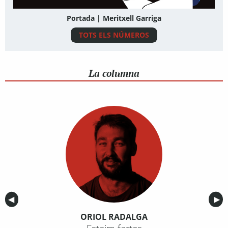
Portada | Meritxell Garriga
TOTS ELS NÚMEROS
La columna
Anterior
◀︎
Sig
▶︎
ORIOL RADALGA