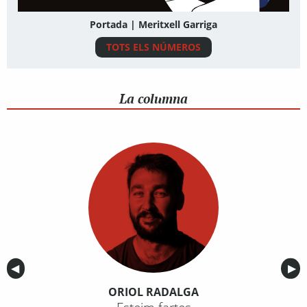
Portada | Meritxell Garriga
TOTS ELS NÚMEROS
La columna
Anterior
◀︎
Sig
▶︎
ORIOL RADALGA