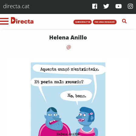
directa.cat
SUBSCRIU-T'HI
FES UNA DONACIÓ
Helena Anillo