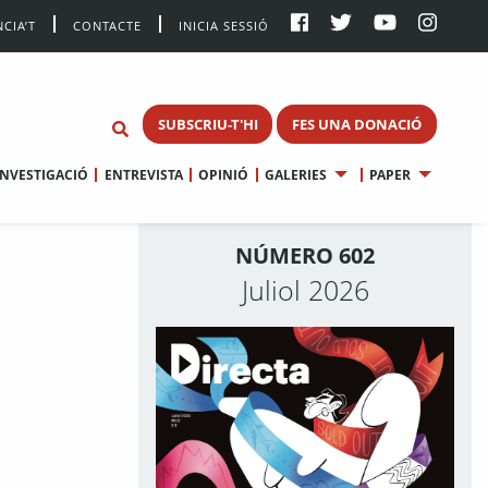
CIA’T
CONTACTE
INICIA SESSIÓ
SUBSCRIU-T'HI
FES UNA DONACIÓ
INVESTIGACIÓ
ENTREVISTA
OPINIÓ
GALERIES
PAPER
NÚMERO 602
Juliol 2026