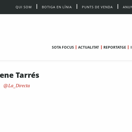
QUI SOM
BOTIGA EN LÍNIA
PUNTS DE VENDA
ANUN
SOTA FOCUS
ACTUALITAT
REPORTATGE
rene Tarrés
La_Directa