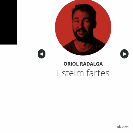
Anterior
◀︎
Sigu
▶︎
ORIOL RADALGA
Esteim fartes
Publicitat