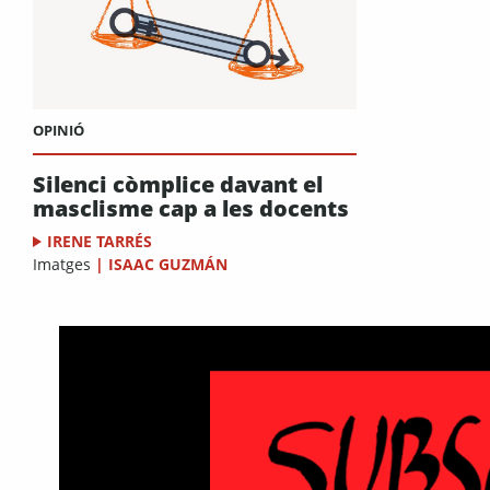
OPINIÓ
Silenci còmplice davant el
masclisme cap a les docents
IRENE TARRÉS
Imatges
|
ISAAC GUZMÁN