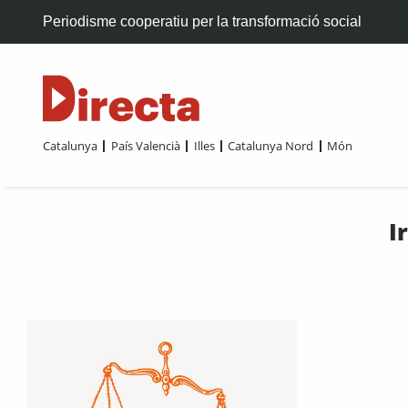
Periodisme cooperatiu per la transformació social
Catalunya
País Valencià
Illes
Catalunya Nord
Món
I