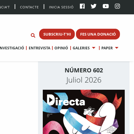
CIA’T
CONTACTE
INICIA SESSIÓ
SUBSCRIU-T'HI
FES UNA DONACIÓ
INVESTIGACIÓ
ENTREVISTA
OPINIÓ
GALERIES
PAPER
NÚMERO 602
Juliol 2026