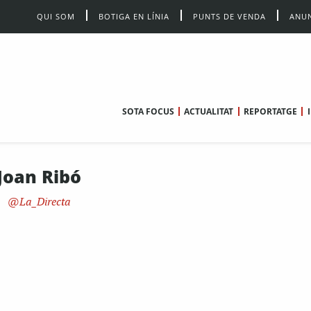
QUI SOM
BOTIGA EN LÍNIA
PUNTS DE VENDA
ANUN
SOTA FOCUS
ACTUALITAT
REPORTATGE
Joan Ribó
La_Directa