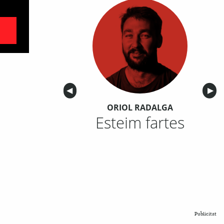
Anterior
◀︎
Sigu
▶︎
ORIOL RADALGA
Esteim fartes
Publicitat