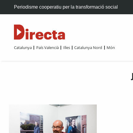
Periodisme cooperatiu per la transformació social
Catalunya
País Valencià
Illes
Catalunya Nord
Món