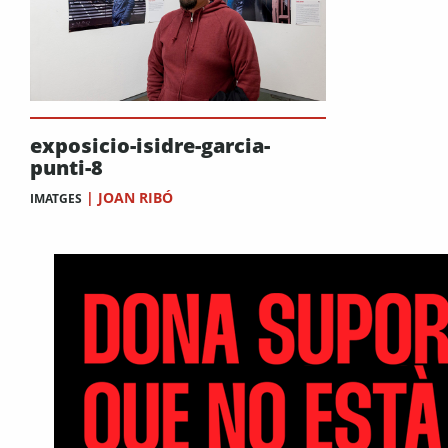
exposicio-isidre-garcia-
punti-8
|
JOAN RIBÓ
IMATGES