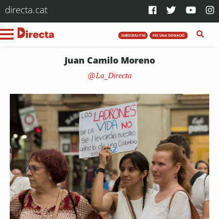
directa.cat
SUBSCRIU-T'HI
FES UNA DONACIÓ
Juan Camilo Moreno
La_Directa