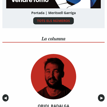
Portada | Meritxell Garriga
TOTS ELS NÚMEROS
La columna
Anterior
◀︎
Sig
▶︎
ORIOL RADALGA