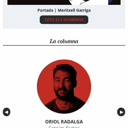
Portada | Meritxell Garriga
TOTS ELS NÚMEROS
La columna
Anterior
◀︎
Sig
▶︎
ORIOL RADALGA