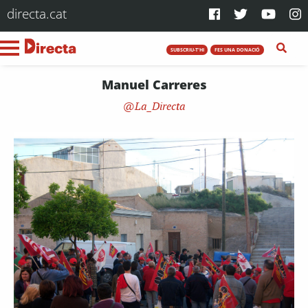
directa.cat
SUBSCRIU-T'HI
FES UNA DONACIÓ
Manuel Carreres
La_Directa