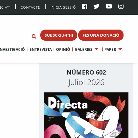
CIA’T
CONTACTE
INICIA SESSIÓ
SUBSCRIU-T'HI
FES UNA DONACIÓ
INVESTIGACIÓ
ENTREVISTA
OPINIÓ
GALERIES
PAPER
NÚMERO 602
Juliol 2026