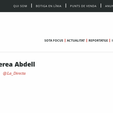
QUI SOM
BOTIGA EN LÍNIA
PUNTS DE VENDA
ANUN
SOTA FOCUS
ACTUALITAT
REPORTATGE
erea Abdell
La_Directa