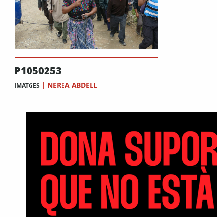
P1050253
|
NEREA ABDELL
IMATGES