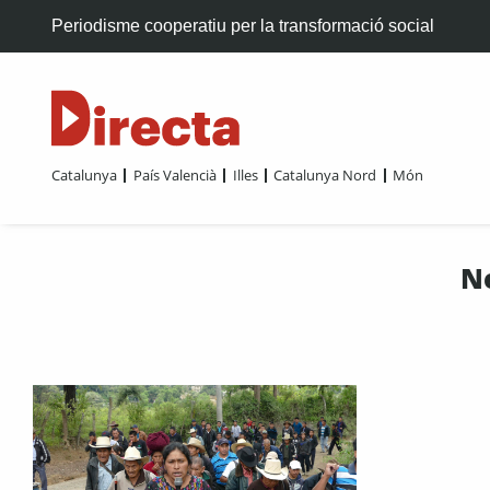
Periodisme cooperatiu per la transformació social
Catalunya
País Valencià
Illes
Catalunya Nord
Món
N