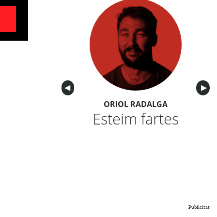
Anterior
◀︎
Sigu
▶︎
ORIOL RADALGA
Esteim fartes
Publicitat