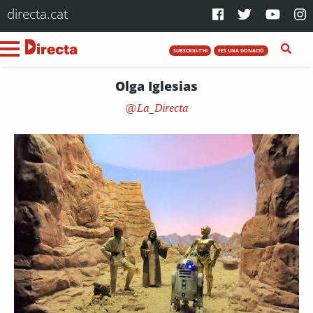
directa.cat
SUBSCRIU-T'HI
FES UNA DONACIÓ
Olga Iglesias
La_Directa