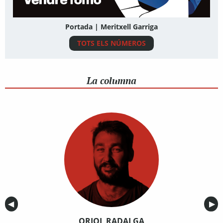
Portada | Meritxell Garriga
TOTS ELS NÚMEROS
La columna
Anterior
◀︎
Sig
▶︎
ORIOL RADALGA