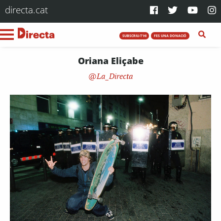
directa.cat
SUBSCRIU-T'HI
FES UNA DONACIÓ
Oriana Eliçabe
La_Directa