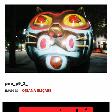
peu_p9_2_
|
ORIANA ELIÇABE
IMATGES