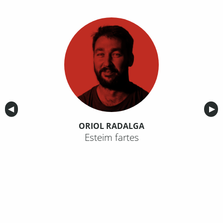
Anterior
◀︎
Sig
▶︎
ORIOL RADALGA
Esteim fartes