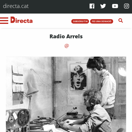
directa.cat
SUBSCRIU-T'HI
FES UNA DONACIÓ
Radio Arrels