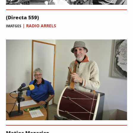
(Directa 559)
|
RADIO ARRELS
IMATGES
Maties Mazarico