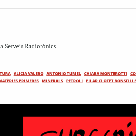
a Serveis Radiofònics
LTURA
ALICIA VALERO
ANTONIO TURIEL
CHIARA MONTEROTTI
CO
MATÈRIES PRIMERES
MINERALS
PETROLI
PILAR CLOTET BONSFILL