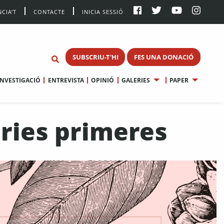
CIA’T
CONTACTE
INICIA SESSIÓ
SUBSCRIU-T'HI
FES UNA DONACIÓ
INVESTIGACIÓ
ENTREVISTA
OPINIÓ
GALERIES
PAPER
èries primeres