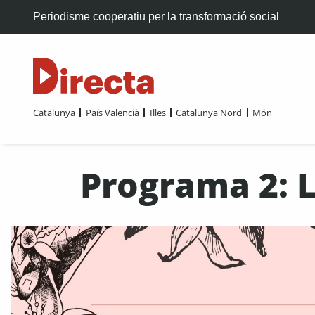
Periodisme cooperatiu per la transformació social
Catalunya
País Valencià
Illes
Catalunya Nord
Món
Programa 2: L