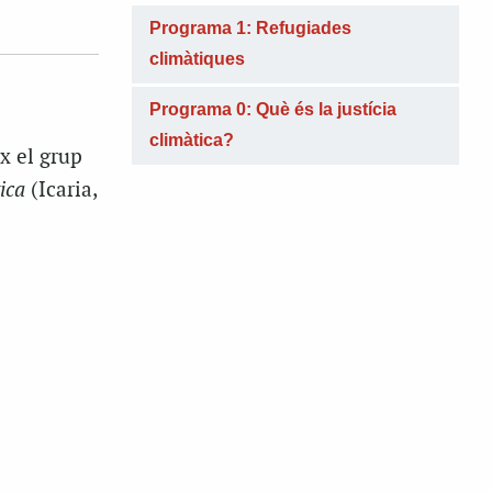
show
Programa 1: Refugiades
volume
climàtiques
slider.
Programa 0: Què és la justícia
climàtica?
x el grup
ica
(Icaria,