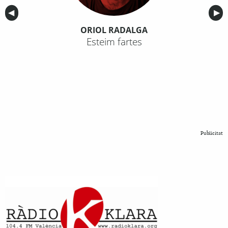
Anterior
◀︎
Sig
▶︎
ORIOL RADALGA
Esteim fartes
Publicitat