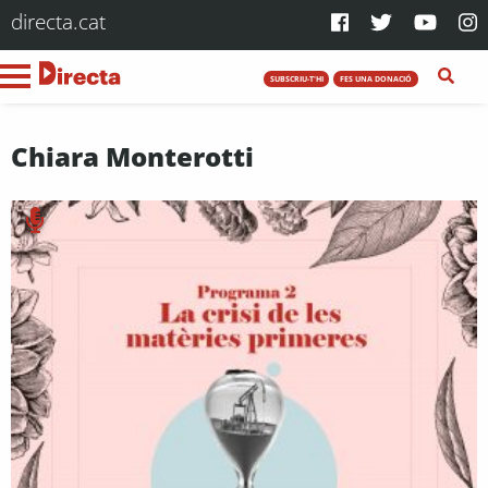
directa.cat
SUBSCRIU-T'HI
FES UNA DONACIÓ
Chiara Monterotti