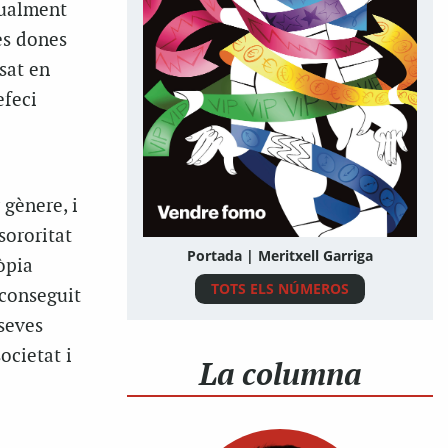
tualment
les dones
sat en
efeci
 gènere, i
sororitat
Portada | Meritxell Garriga
òpia
TOTS ELS NÚMEROS
aconseguit
 seves
ocietat i
La columna