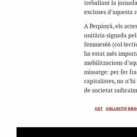
treballant la jornad
excloses d’aquesta r
A Perpinyà, els acte
unitària signada pels
femmes66 (col·lectiu 
ha estat més importa
mobilitzacions d’aqu
missatge: per fer fra
capitalistes, no n’h
de societat radicalme
CGT
COLLECTIF DRO