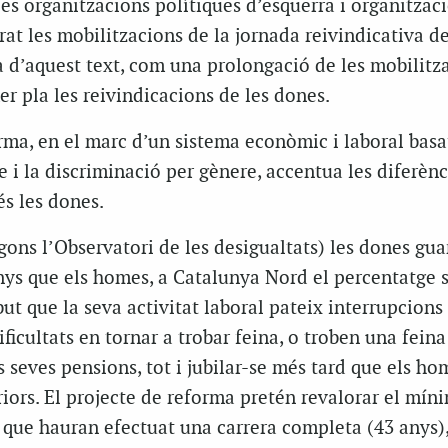
es organitzacions polítiques d’esquerra i organitzac
rat les mobilitzacions de la jornada reivindicativa de
 d’aquest text, com una prolongació de les mobilitza
r pla les reivindicacions de les dones.
ma, en el marc d’un sistema econòmic i laboral basa
e i la discriminació per gènere, accentua les diferènc
s les dones.
egons l’Observatori de les desigualtats) les dones gu
ys que els homes, a Catalunya Nord el percentatge 
but que la seva activitat laboral pateix interrupcions 
ificultats en tornar a trobar feina, o troben una fein
es seves pensions, tot i jubilar-se més tard que els ho
iors. El projecte de reforma pretén revalorar el míni
 que hauran efectuat una carrera completa (43 anys)