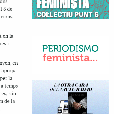
ions
l 8 de
cions,
t en la
ies i
anyen, en
s’apropa
per la
a a temps
mes, són
m de la
,