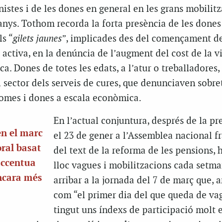
istes i de les dones en general en les grans mobilit
 anys. Tothom recorda la forta presència de les dones
s “
gilets jaunes
”, implicades des del començament d
ctiva, en la denúncia de l’augment del cost de la vi
a. Dones de totes les edats, a l’atur o treballadores,
 sector dels serveis de cures, que denunciaven sobret
homes i dones a escala econòmica.
En l’actual conjuntura, després de la pr
en el marc
el 23 de gener a l’Assemblea nacional f
ral basat
del text de la reforma de les pensions, 
 accentua
lloc vagues i mobilitzacions cada setman
encara més
arribar a la jornada del 7 de març que,
com “el primer dia del que queda de vag
tingut uns índexs de participació molt e