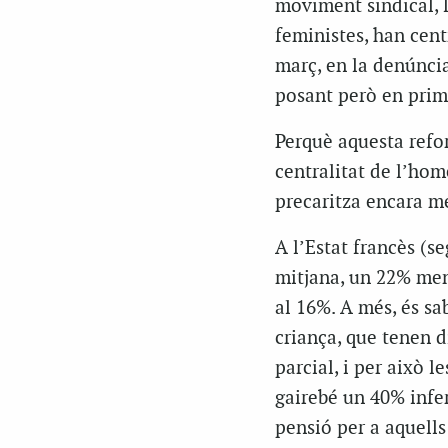
moviment sindical, l
feministes, han cent
març, en la denúncia
posant però en prime
Perquè aquesta refor
centralitat de l’hom
precaritza encara mé
A l’Estat francès (s
mitjana, un 22% men
al 16%. A més, és sa
criança, que tenen d
parcial, i per això l
gairebé un 40% infer
pensió per a aquells