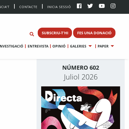
CIA’T
CONTACTE
INICIA SESSIÓ
SUBSCRIU-T'HI
FES UNA DONACIÓ
INVESTIGACIÓ
ENTREVISTA
OPINIÓ
GALERIES
PAPER
NÚMERO 602
Juliol 2026