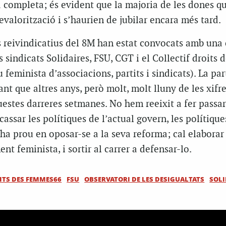
a completa; és evident que la majoria de les dones q
evalorització i s’haurien de jubilar encara més tard.
s reivindicatius del 8M han estat convocats amb una 
 sindicats Solidaires, FSU, CGT i el Collectif droits 
feminista d’associacions, partits i sindicats). La par
nt que altres anys, però molt, molt lluny de les xifre
estes darreres setmanes. No hem reeixit a fer passar
cassar les polítiques de l’actual govern, les polítique
i ha prou en oposar-se a la seva reforma; cal elabora
nt feminista, i sortir al carrer a defensar-lo.
ITS DES FEMMES66
FSU
OBSERVATORI DE LES DESIGUALTATS
SOLI