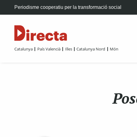
Periodisme cooperatiu per la transformació social
Catalunya
País Valencià
Illes
Catalunya Nord
Món
Pos