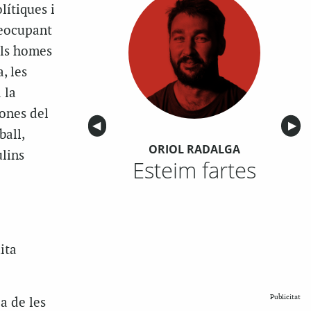
lítiques i
reocupant
els homes
, les
 la
dones del
Anterior
◀︎
Sigu
▶︎
ball,
ORIOL RADALGA
lins
Esteim fartes
ita
Publicitat
ia de les