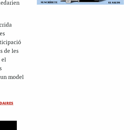
uedarien
crida
des
ticipació
s de les
 el
s
r un model
DAIRES