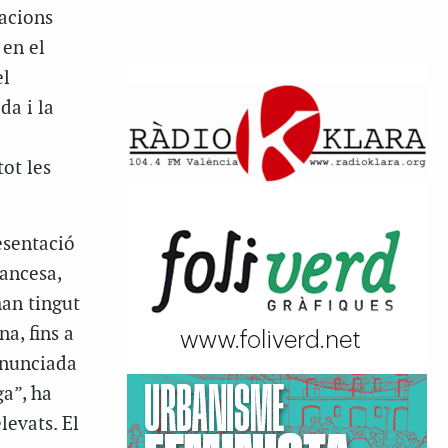
zacions
 en el
el
da i la
ot les
esentació
rancesa,
han tingut
a, fins a
 anunciada
a”, ha
levats. El