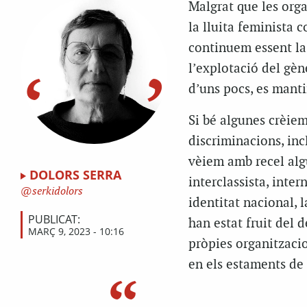
Malgrat que les orga
la lluita feminista 
continuem essent la 
l’explotació del gèn
d’uns pocs, es manti
Si bé algunes crèiem 
discriminacions, incl
vèiem amb recel alg
DOLORS SERRA
interclassista, inte
serkidolors
identitat nacional, 
PUBLICAT:
han estat fruit del d
MARÇ 9, 2023 - 10:16
pròpies organitzacion
en els estaments de 