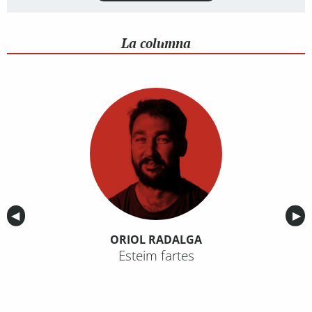
La columna
Anterior
◀︎
Sig
▶︎
ORIOL RADALGA
Esteim fartes