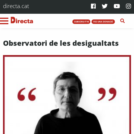
directa.cat
SUBSCRIU-T'HI
FES UNA DONACIÓ
Observatori de les desigualtats