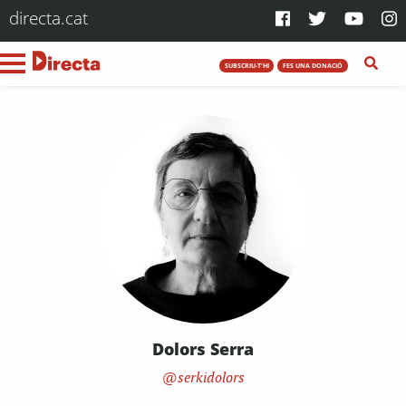
directa.cat
SUBSCRIU-T'HI
FES UNA DONACIÓ
Dolors Serra
serkidolors