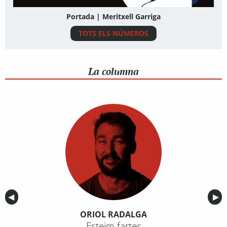
Portada | Meritxell Garriga
TOTS ELS NÚMEROS
La columna
Anterior
◀︎
Sig
▶︎
ORIOL RADALGA
Esteim fartes