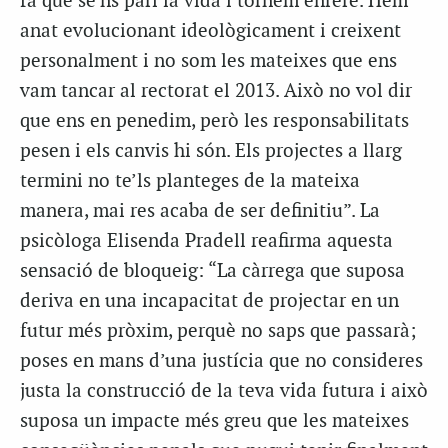
fa que se’ns pari la vida i tornem enrere. Hem
anat evolucionant ideològicament i creixent
personalment i no som les mateixes que ens
vam tancar al rectorat el 2013. Això no vol dir
que ens en penedim, però les responsabilitats
pesen i els canvis hi són. Els projectes a llarg
termini no te’ls planteges de la mateixa
manera, mai res acaba de ser definitiu”. La
psicòloga Elisenda Pradell reafirma aquesta
sensació de bloqueig: “La càrrega que suposa
deriva en una incapacitat de projectar en un
futur més pròxim, perquè no saps que passarà;
poses en mans d’una justícia que no consideres
justa la construcció de la teva vida futura i això
suposa un impacte més greu que les mateixes