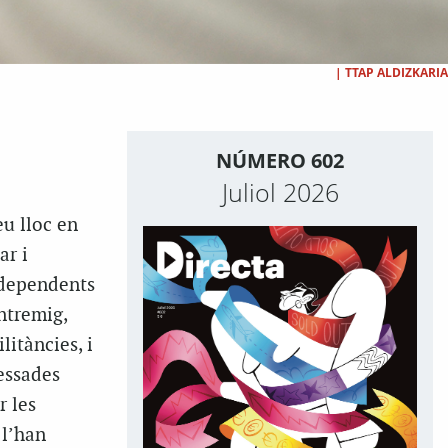
|
TTAP ALDIZKARIA
NÚMERO 602
Juliol 2026
eu lloc en
ar i
independents
ntremig,
litàncies, i
vessades
r les
 l’han