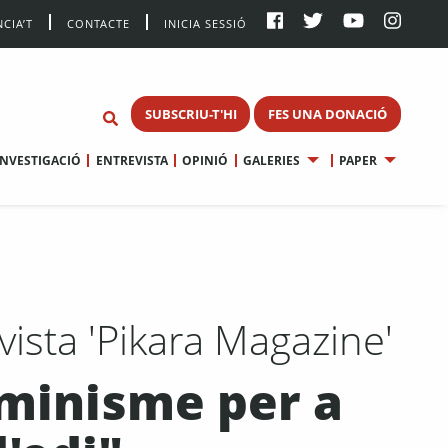
CIA’T
CONTACTE
INICIA SESSIÓ
SUBSCRIU-T'HI
FES UNA DONACIÓ
INVESTIGACIÓ
ENTREVISTA
OPINIÓ
GALERIES
PAPER
vista 'Pikara Magazine'
eminisme per a