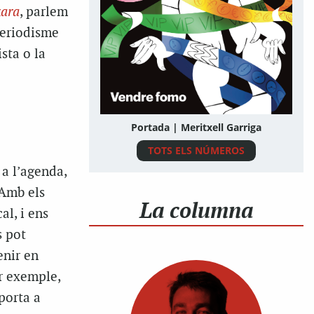
kara
, parlem
periodisme
sta o la
Portada | Meritxell Garriga
TOTS ELS NÚMEROS
a l’agenda,
 Amb els
La columna
al, i ens
s pot
enir en
er exemple,
 porta a