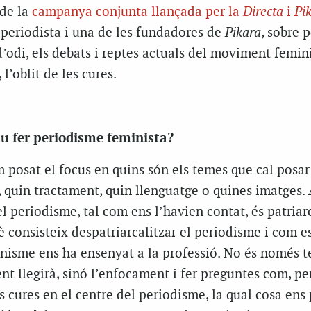
 de la
campanya conjunta llançada per la
Directa
i
Pi
periodista i una de les fundadores de
Pikara
, sobre 
d’odi, els debats i reptes actuals del moviment femini
 l’oblit de les cures.
tu fer periodisme feminista?
posat el focus en quins són els temes que cal posar 
, quin tractament, quin llenguatge o quines imatges.
l periodisme, tal com ens l’havien contat, és patriarc
 consisteix despatriarcalitzar el periodisme i com e
inisme ens ha ensenyat a la professió. No és només t
nt llegirà, sinó l’enfocament i fer preguntes com, p
es cures en el centre del periodisme, la qual cosa ens