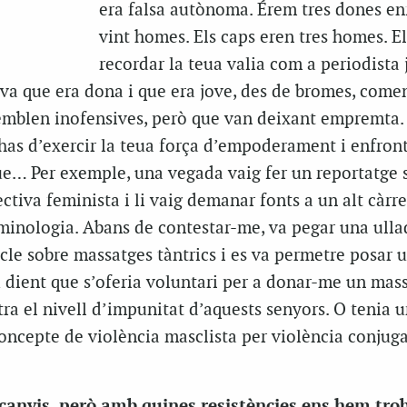
era falsa autònoma. Érem tres dones en
vint homes. Els caps eren tres homes. E
recordar la teua valia com a periodista 
va que era dona i que era jove, des de bromes, comen
mblen inofensives, però que van deixant empremta. 
 has d’exercir la teua força d’empoderament i enfront
ue… Per exemple, una vegada vaig fer un reportatge 
tiva feminista i li vaig demanar fonts a un alt càrr
riminologia. Abans de contestar-me, va pegar una ull
icle sobre massatges tàntrics i es va permetre posar 
u dient que s’oferia voluntari per a donar-me un mas
ra el nivell d’impunitat d’aquests senyors. O tenia u
oncepte de violència masclista per violència conjuga
canvis, però amb quines resistències ens hem trob