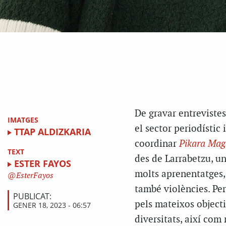
De gravar entrevistes 
IMATGES
el sector periodístic 
TTAP ALDIZKARIA
coordinar
Pikara Mag
TEXT
des de Larrabetzu, u
ESTER FAYOS
molts aprenentatges, p
EsterFayos
també violències. Per
PUBLICAT:
pels mateixos objecti
GENER 18, 2023 - 06:57
diversitats, així com