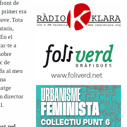
front de
l primer era
jove. Tota
taris,
En el
ar-te a
sobre
ec de
ada al meu
una
satge
n director
l.
at pel