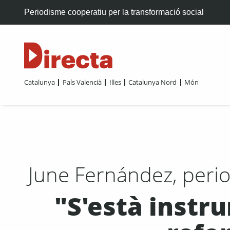
Periodisme cooperatiu per la transformació social
Catalunya
País Valencià
Illes
Catalunya Nord
Món
June Fernández, period
"S'està instr