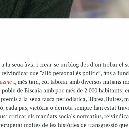
a la seua àvia i crear-se un blog des d’on trobar el s
i reivindicar que “allò personal és polític”, fins a fund
azine
i, més tard, col·laborar amb diversos mitjans 
n poble de Biscaia amb poc més de 2.000 habitants; e
remis a la seua tasca periodística, llibres, lluites, mi
ò, cada pas, victòria o derrota sempre han estat tra
us: criticar els mandats socials normatius, reivindica
 recuperar moltes de les històries de transgressió que