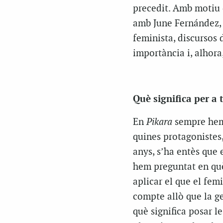
precedit. Amb motiu
amb June Fernández, 
feminista, discursos 
importància i, alhora,
Què significa per a 
En
Pikara
sempre hem 
quines protagonistes
anys, s’ha entès que e
hem preguntat en què
aplicar el que el fem
compte allò que la ge
què significa posar l