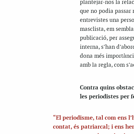
plantejar-nos la rel
que no podia passar m
entrevistes una pers
masclista, em semblar
publicació, per asseg
interna, s’han d’abord
dona més importància,
amb la regla, com s
Contra quins obstacl
les periodistes per f
“El periodisme, tal com ens l’
contat, és patriarcal; i ens h