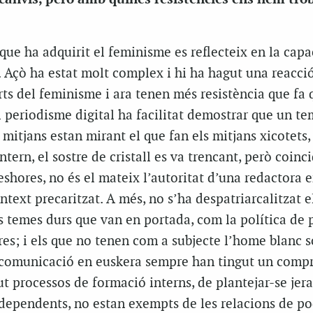
 que ha adquirit el feminisme es reflecteix en la capa
. Açò ha estat molt complex i hi ha hagut una reacció
rts del feminisme i ara tenen més resistència que fa 
el periodisme digital ha facilitat demostrar que un te
s mitjans estan mirant el que fan els mitjans xicotets,
intern, el sostre de cristall es va trencant, però coin
eshores, no és el mateix l’autoritat d’una redactora e
text precaritzat. A més, no s’ha despatriarcalitzat e
 temes durs que van en portada, com la política de p
res; i els que no tenen com a subjecte l’home blanc 
e comunicació en euskera sempre han tingut un comp
ut processos de formació interns, de plantejar-se je
ndependents, no estan exempts de les relacions de pod