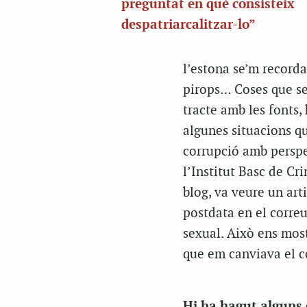
preguntat en què consisteix
despatriarcalitzar-lo”
l’estona se’m recorda
pirops… Coses que se
tracte amb les fonts,
algunes situacions q
corrupció amb perspec
l’Institut Basc de C
blog, va veure un art
postdata en el corre
sexual. Això ens most
que em canviava el c
Hi ha hagut alguns 