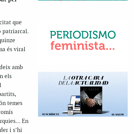
citat que
 patriarcal.
quinze
ma és viral
cideix amb
n els
l
artits,
són temes
romís
rarquies… En
er i s’hi