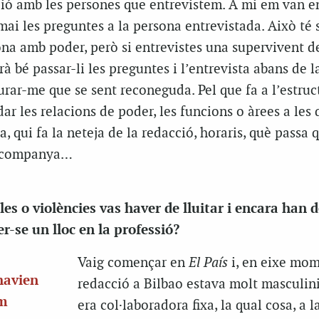
ació amb les persones que entrevistem. A mi em van 
ai les preguntes a la persona entrevistada. Això té s
ona amb poder, però si entrevistes una supervivent d
à bé passar-li les preguntes i l’entrevista abans de l
urar-me que se sent reconeguda. Pel que fa a l’estruc
ar les relacions de poder, les funcions o àrees a les q
 qui fa la neteja de la redacció, horaris, què passa 
’acompanya…
es o violències vas haver de lluitar i encara han d
er-se un lloc en la professió?
Vaig començar en
El País
i, en eixe mom
havien
redacció a Bilbao estava molt masculini
em
era col·laboradora fixa, la qual cosa, a l