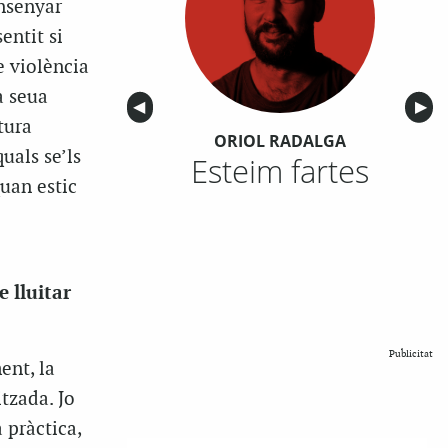
ensenyar
entit si
e violència
a seua
Anterior
◀︎
Sigu
▶︎
tura
ORIOL RADALGA
uals se’ls
Esteim fartes
quan estic
e lluitar
Publicitat
ent, la
tzada. Jo
a pràctica,