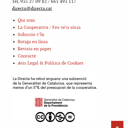
Tel. 935 27 09 82 / 661 493 117
directa@directa.cat
Qui som
La Cooperativa / Fes-te’n sòcia
Subscriu-t’hi
Botiga en línia
Revista en paper
Contacte
Avis Legal & Política de Cookies