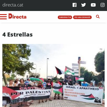
directa.cat
SUBSCRIU-T'HI
FES UNA DONACIÓ
4 Estrellas