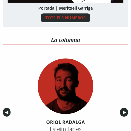
Portada | Meritxell Garriga
TOTS ELS NÚMEROS
La columna
Anterior
◀︎
Sig
▶︎
ORIOL RADALGA
Esteim fartes