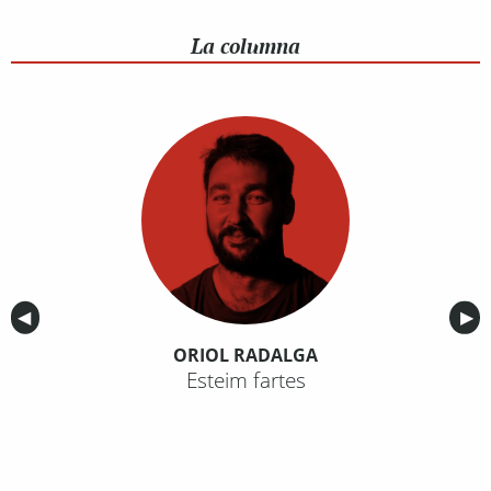
La columna
Anterior
◀︎
Sig
▶︎
ORIOL RADALGA
Esteim fartes