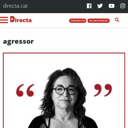
directa.cat
SUBSCRIU-T'HI
FES UNA DONACIÓ
agressor