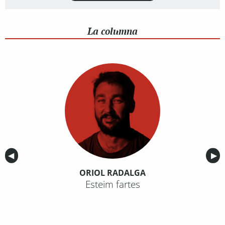
La columna
Anterior
◀︎
Sig
▶︎
ORIOL RADALGA
Esteim fartes