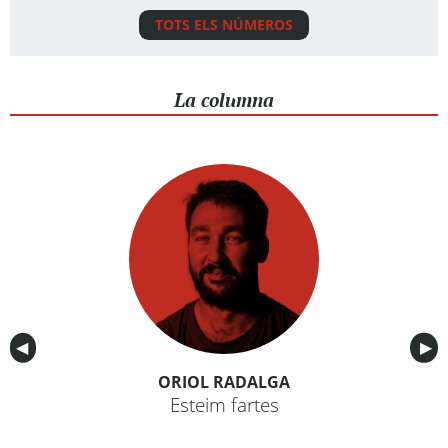
TOTS ELS NÚMEROS
La columna
Anterior
◀︎
Sig
▶︎
ORIOL RADALGA
Esteim fartes