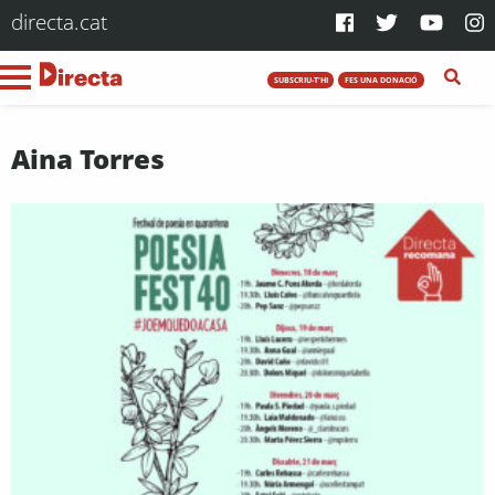
directa.cat
SUBSCRIU-T'HI
FES UNA DONACIÓ
Aina Torres