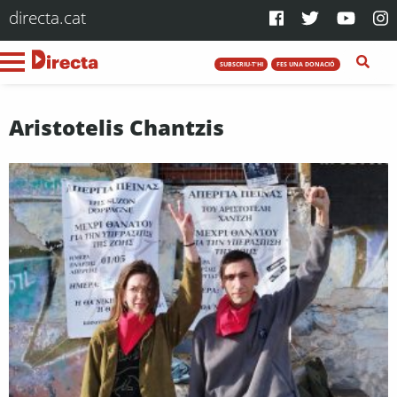
directa.cat
SUBSCRIU-T'HI
FES UNA DONACIÓ
Aristotelis Chantzis