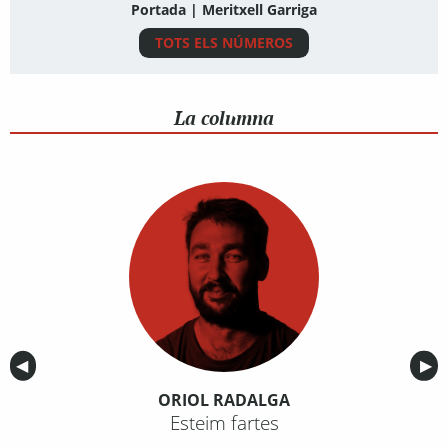
Portada | Meritxell Garriga
TOTS ELS NÚMEROS
La columna
Anterior
◀︎
Sig
▶︎
ORIOL RADALGA
Esteim fartes