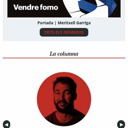
Portada | Meritxell Garriga
TOTS ELS NÚMEROS
La columna
Anterior
◀︎
Sig
▶︎