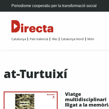
Periodisme cooperatiu per la transformació social
Catalunya
País Valencià
Illes
Catalunya Nord
Món
at-Turtuixí
Viatge
multidisciplinari
lligat a la memòri