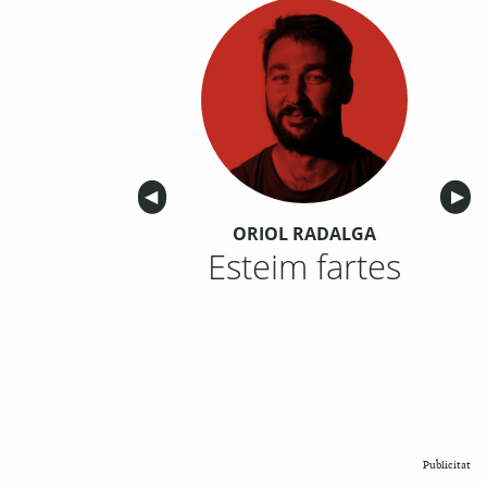
Anterior
◀︎
Sigu
▶︎
ORIOL RADALGA
Esteim fartes
Publicitat