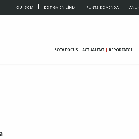
QUI SOM
BOTIGA EN LÍNIA
PUNTS DE VENDA
ANUN
SOTA FOCUS
ACTUALITAT
REPORTATGE
a