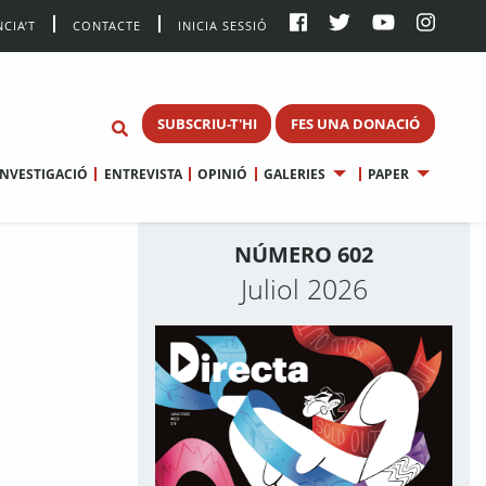
CIA’T
CONTACTE
INICIA SESSIÓ
SUBSCRIU-T'HI
FES UNA DONACIÓ
INVESTIGACIÓ
ENTREVISTA
OPINIÓ
GALERIES
PAPER
NÚMERO 602
Juliol 2026