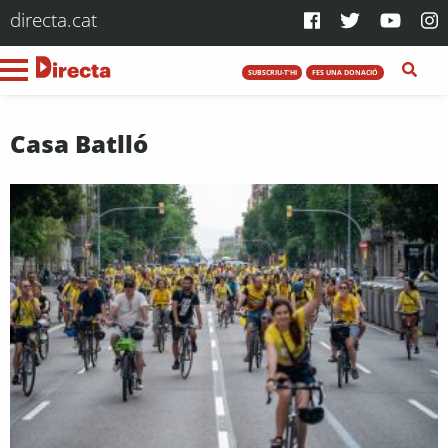
directa.cat
SUBSCRIU-T'HI
FES UNA DONACIÓ
Casa Batlló