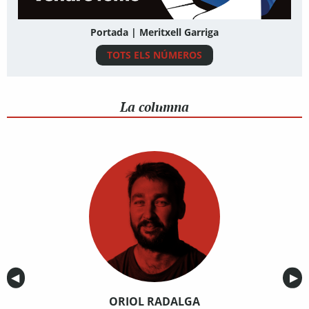
Portada | Meritxell Garriga
TOTS ELS NÚMEROS
La columna
Anterior
◀︎
Sig
▶︎
ORIOL RADALGA