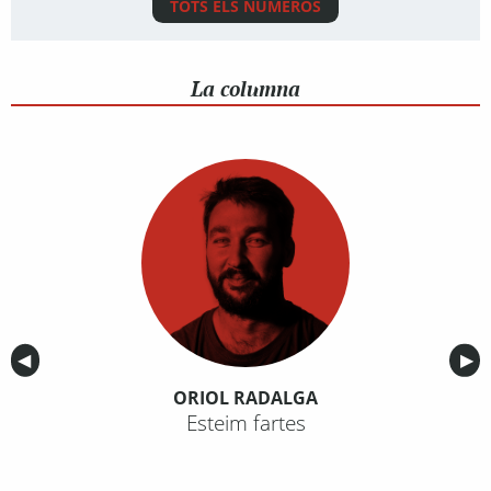
TOTS ELS NÚMEROS
La columna
Anterior
◀︎
Sig
▶︎
ORIOL RADALGA
Esteim fartes