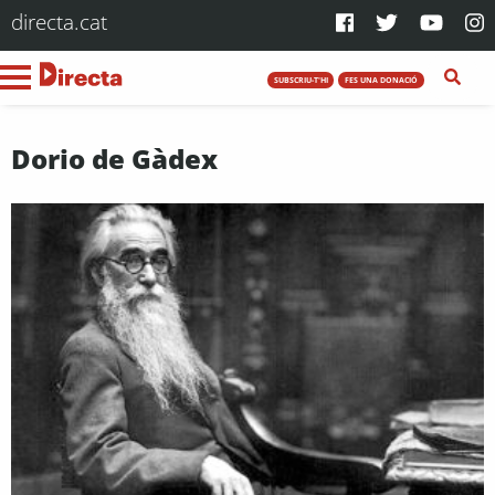
directa.cat
SUBSCRIU-T'HI
FES UNA DONACIÓ
Dorio de Gàdex