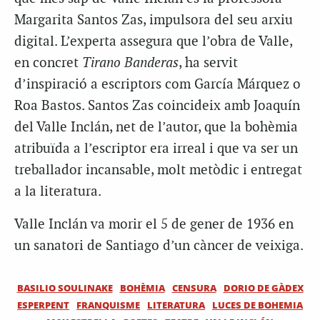
Margarita Santos Zas, impulsora del seu arxiu
digital. L’experta assegura que l’obra de Valle,
en concret
Tirano Banderas
, ha servit
d’inspiració a escriptors com García Márquez o
Roa Bastos. Santos Zas coincideix amb Joaquín
del Valle Inclán, net de l’autor, que la bohèmia
atribuïda a l’escriptor era irreal i que va ser un
treballador incansable, molt metòdic i entregat
a la literatura.
Valle Inclán va morir el 5 de gener de 1936 en
un sanatori de Santiago d’un càncer de veixiga.
BASILIO SOULINAKE
BOHÈMIA
CENSURA
DORIO DE GÀDEX
ESPERPENT
FRANQUISME
LITERATURA
LUCES DE BOHEMIA