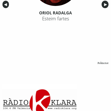
Anterior
◀︎
Sig
▶︎
ORIOL RADALGA
Esteim fartes
Publicitat