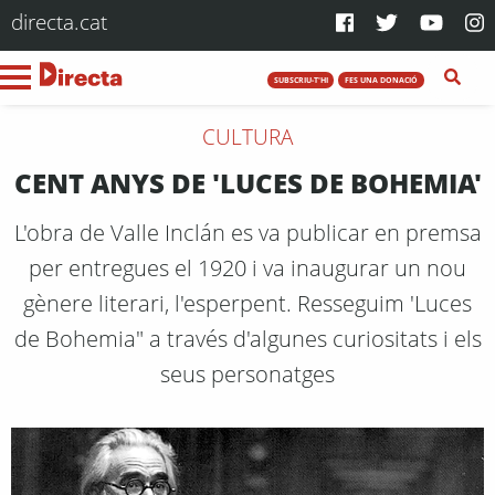
directa.cat
SUBSCRIU-T'HI
FES UNA DONACIÓ
CULTURA
CENT ANYS DE 'LUCES DE BOHEMIA'
L'obra de Valle Inclán es va publicar en premsa
per entregues el 1920 i va inaugurar un nou
gènere literari, l'esperpent. Resseguim 'Luces
de Bohemia" a través d'algunes curiositats i els
seus personatges