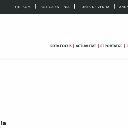
QUI SOM
BOTIGA EN LÍNIA
PUNTS DE VENDA
ANUN
SOTA FOCUS
ACTUALITAT
REPORTATGE
 la