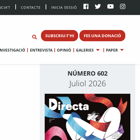
CIA’T
CONTACTE
INICIA SESSIÓ
SUBSCRIU-T'HI
FES UNA DONACIÓ
INVESTIGACIÓ
ENTREVISTA
OPINIÓ
GALERIES
PAPER
NÚMERO 602
Juliol 2026