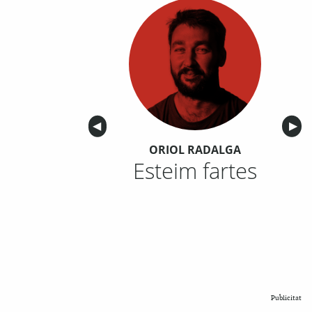
Anterior
◀︎
Sigu
▶︎
ORIOL RADALGA
Esteim fartes
Publicitat