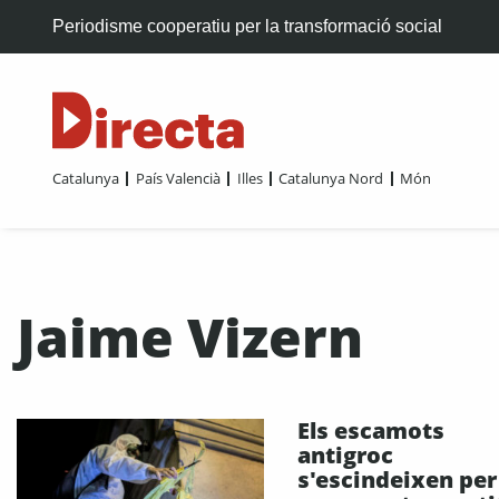
Periodisme cooperatiu per la transformació social
Catalunya
País Valencià
Illes
Catalunya Nord
Món
Jaime Vizern
Els escamots
antigroc
s'escindeixen per