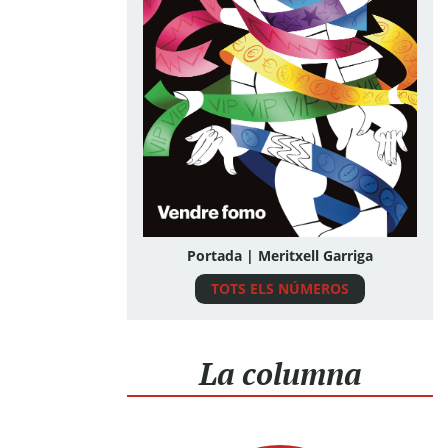
Portada | Meritxell Garriga
TOTS ELS NÚMEROS
La columna