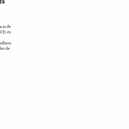
ts
ncia de
CE) es
 alhora
des de