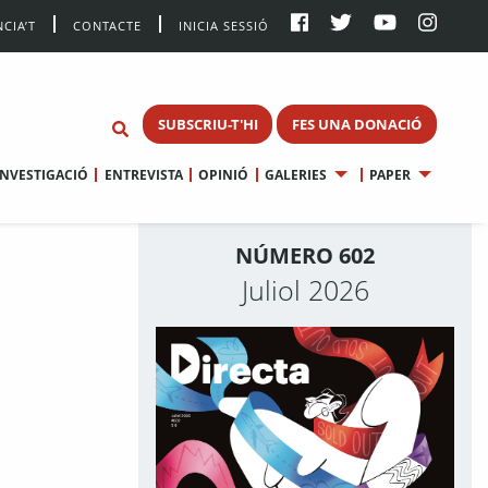
CIA’T
CONTACTE
INICIA SESSIÓ
SUBSCRIU-T'HI
FES UNA DONACIÓ
INVESTIGACIÓ
ENTREVISTA
OPINIÓ
GALERIES
PAPER
NÚMERO 602
Juliol 2026