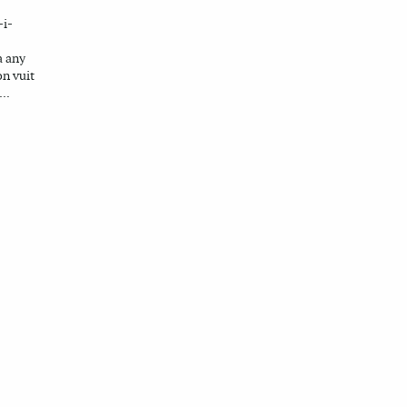
-i-
a any
on vuit
..