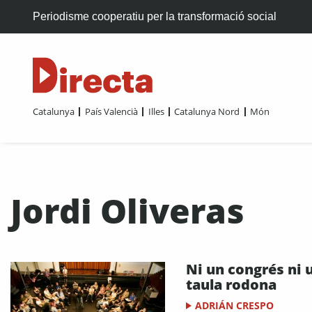
Periodisme cooperatiu per la transformació social
Catalunya
País Valencià
Illes
Catalunya Nord
Món
Jordi Oliveras
Ni un congrés ni 
taula rodona
ADRIÁN CRESPO