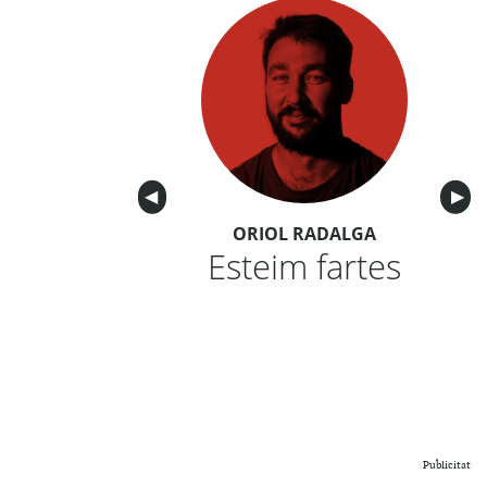
Anterior
◀︎
Sigu
▶︎
ORIOL RADALGA
Esteim fartes
Publicitat