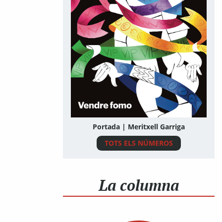
Portada | Meritxell Garriga
TOTS ELS NÚMEROS
La columna