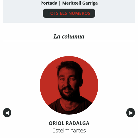
Portada | Meritxell Garriga
TOTS ELS NÚMEROS
La columna
Anterior
◀︎
Sig
▶︎
ORIOL RADALGA
Esteim fartes