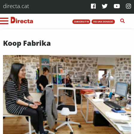
directa.cat
SUBSCRIU-T'HI
FES UNA DONACIÓ
Koop Fabrika