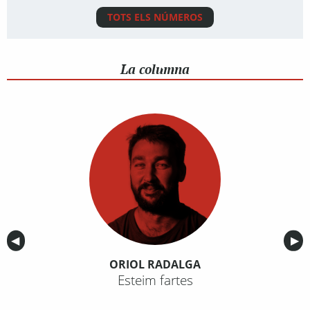
TOTS ELS NÚMEROS
La columna
Anterior
◀︎
Sig
▶︎
ORIOL RADALGA
Esteim fartes