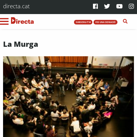
directa.cat
SUBSCRIU-T'HI
FES UNA DONACIÓ
La Murga