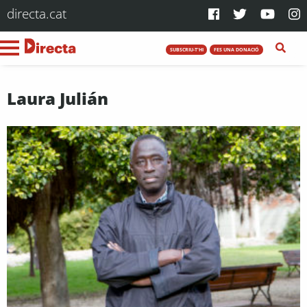
directa.cat
SUBSCRIU-T'HI
FES UNA DONACIÓ
Laura Julián