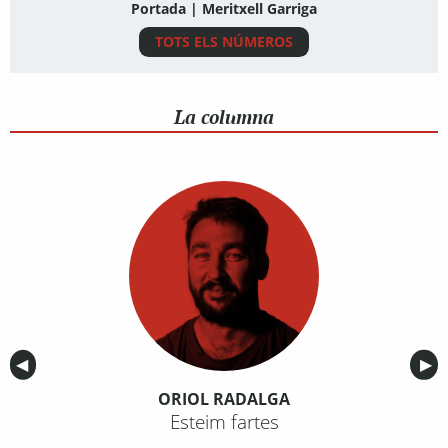
Portada | Meritxell Garriga
TOTS ELS NÚMEROS
La columna
Anterior
◀︎
Sig
▶︎
ORIOL RADALGA
Esteim fartes