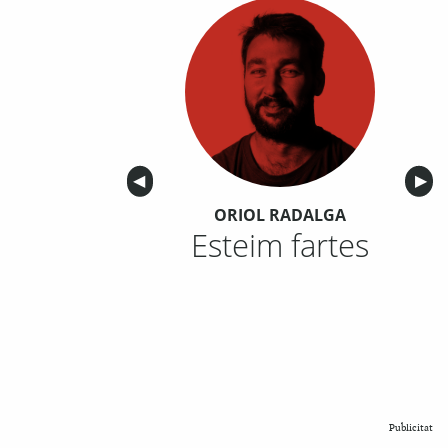
Anterior
◀︎
Sigu
▶︎
ORIOL RADALGA
Esteim fartes
Publicitat