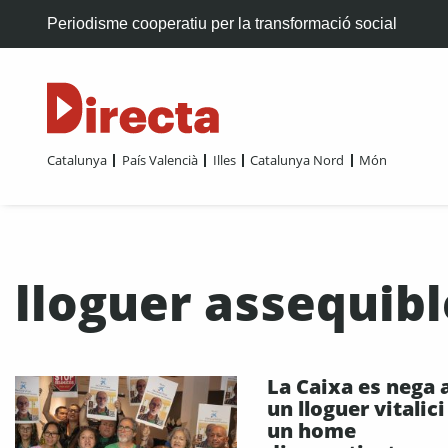
Periodisme cooperatiu per la transformació social
Catalunya
País Valencià
Illes
Catalunya Nord
Món
lloguer assequibl
La Caixa es nega a
un lloguer vitalici
un home