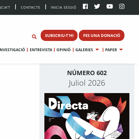
CIA’T
CONTACTE
INICIA SESSIÓ
SUBSCRIU-T'HI
FES UNA DONACIÓ
INVESTIGACIÓ
ENTREVISTA
OPINIÓ
GALERIES
PAPER
NÚMERO 602
Juliol 2026