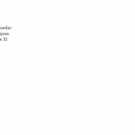
quedar-
 quan
e. El