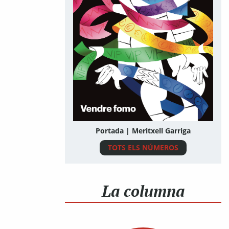
Portada | Meritxell Garriga
TOTS ELS NÚMEROS
La columna