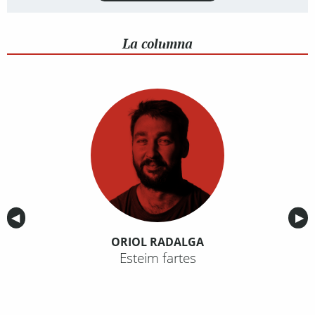
La columna
Anterior
◀︎
Sig
▶︎
ORIOL RADALGA
Esteim fartes