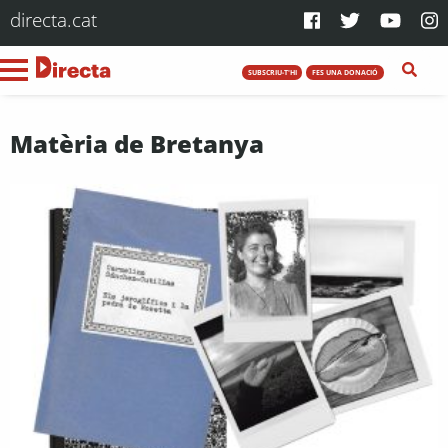
directa.cat
SUBSCRIU-T'HI
FES UNA DONACIÓ
Matèria de Bretanya