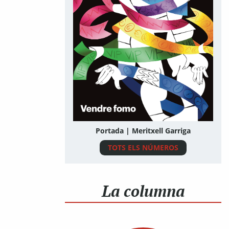
Portada | Meritxell Garriga
TOTS ELS NÚMEROS
La columna