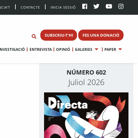
CIA’T
CONTACTE
INICIA SESSIÓ
SUBSCRIU-T'HI
FES UNA DONACIÓ
INVESTIGACIÓ
ENTREVISTA
OPINIÓ
GALERIES
PAPER
NÚMERO 602
Juliol 2026