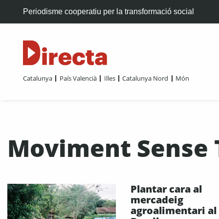
Periodisme cooperatiu per la transformació social
Catalunya
País Valencià
Illes
Catalunya Nord
Món
Moviment Sense 
Plantar cara al
mercadeig
agroalimentari al