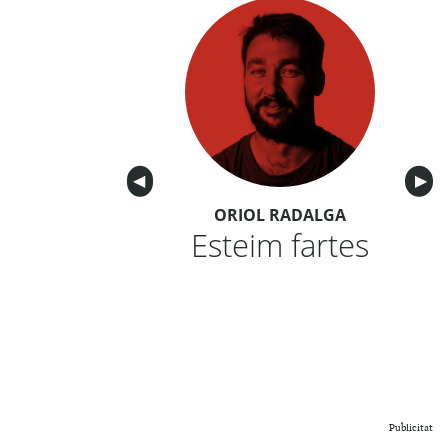
Anterior
◀︎
Sigu
▶︎
ORIOL RADALGA
Esteim fartes
Publicitat