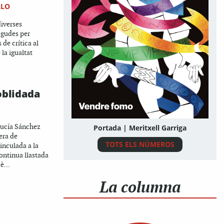
LLO
diverses
ogudes per
 de crítica al
 la igualtat
oblidada
 Lucía Sánchez
Portada | Meritxell Garriga
era de
TOTS ELS NÚMEROS
inculada a la
continua llastada
è...
La columna