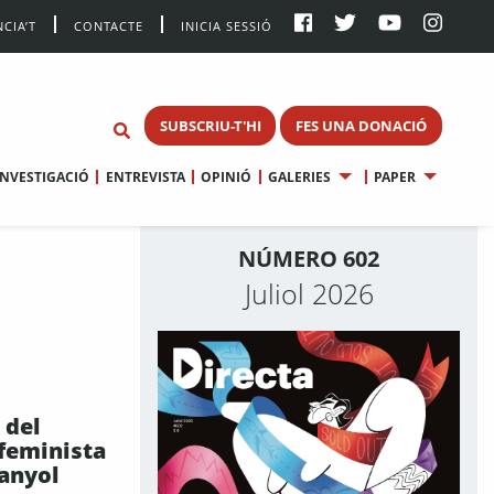
CIA’T
CONTACTE
INICIA SESSIÓ
SUBSCRIU-T'HI
FES UNA DONACIÓ
INVESTIGACIÓ
ENTREVISTA
OPINIÓ
GALERIES
PAPER
NÚMERO 602
Juliol 2026
 del
feminista
panyol