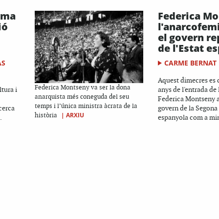
arma
Federica Mo
ió
l'anarcofem
el govern re
de l'Estat e
AS
CARME BERNAT
Aquest dimecres es 
Federica Montseny va ser la dona
tura i
anys de l'entrada de 
anarquista més coneguda del seu
Federica Montseny a
temps i l’única ministra àcrata de la
cerca
govern de la Segona
|
ARXIU
història
.
espanyola com a mini