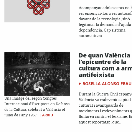
Acompanyar adolescents no 
ser ensenyar-los a ser autosuf
davant de la tecnologia, sinó
legitimar la demanda d’ajuda i
dependència. Cap sistema
automatitzat...
De quan València
l'epicentre de la
cultura com a ar
antifeixista
ROSELLA ALONSO FRAU
Durant la Guerra Civil espany
Una imatge del segon Congrés
València va esdevenir capital
Internacional d'Escriptors en Defensa
cultural i avantguarda de
de la Cultura, celebrat a València el
moviments i esdeveniments 
|
ARXIU
juliol de l'any 1937
lluitaren contra el feixisme. E
aquest reportatge, que...