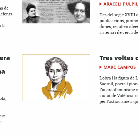
ARACELI PULPI
ha de
icients
Des del segle XVIII 
publicacions, prom
 la
dones, recullen idees
sistema i de cerca de
 era
Tres voltes 
MARC CAMPOS
ma
L’obra i la figura de
Saornil, poeta i pion
l’anarcofeminisme v
ciutat de València, 
ola,
per l’ostracisme a qu
que
n