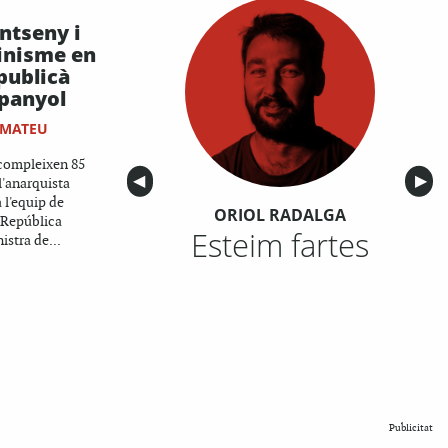
ntseny i
inisme en
publicà
spanyol
 MATEU
compleixen 85
Anterior
◀︎
Sigu
▶︎
l'anarquista
 l'equip de
ORIOL RADALGA
 República
Esteim fartes
stra de...
Publicitat