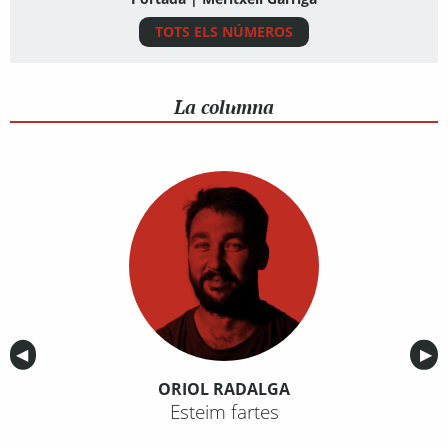
TOTS ELS NÚMEROS
La columna
Anterior
◀︎
Sig
▶︎
ORIOL RADALGA
Esteim fartes