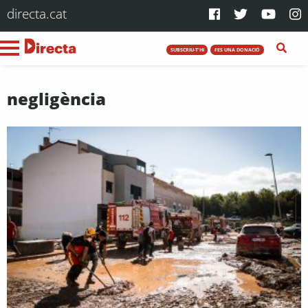
directa.cat
SUBSCRIU-T'HI
FES UNA DONACIÓ
negligència