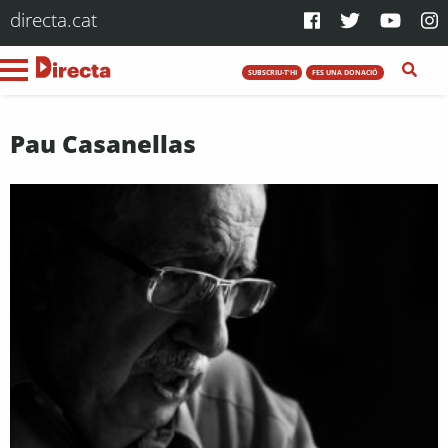
directa.cat
SUBSCRIU-T'HI
FES UNA DONACIÓ
Pau Casanellas