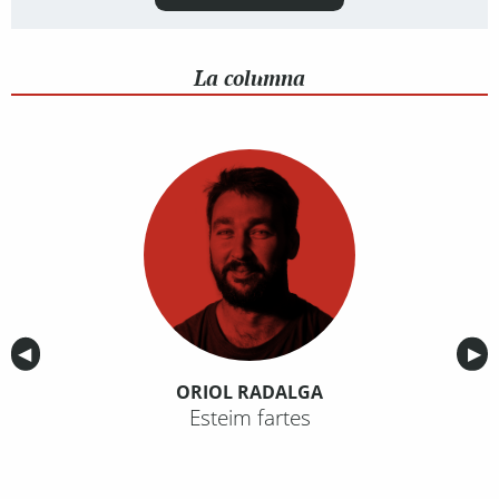
La columna
Anterior
◀︎
Sig
▶︎
ORIOL RADALGA
Esteim fartes