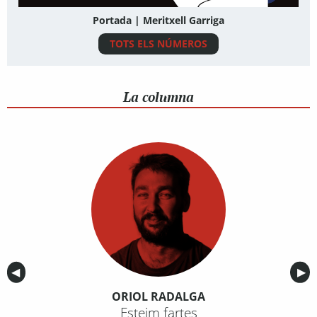
Portada | Meritxell Garriga
TOTS ELS NÚMEROS
La columna
Anterior
◀︎
Sig
▶︎
ORIOL RADALGA
Esteim fartes