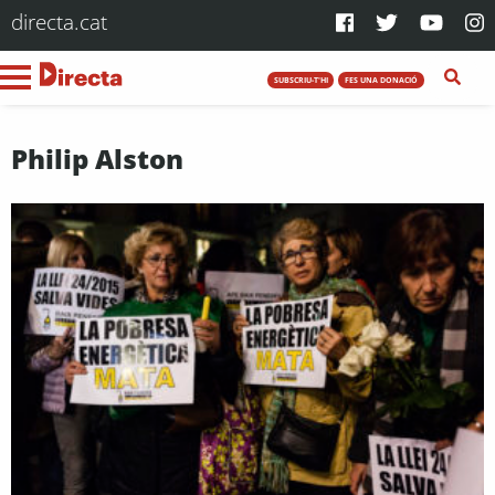
directa.cat
SUBSCRIU-T'HI
FES UNA DONACIÓ
Philip Alston