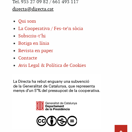
Tel. 935 27 09 82 / 661 493 117
directa@directa.cat
Qui som
La Cooperativa / Fes-te’n sòcia
Subscriu-t’hi
Botiga en línia
Revista en paper
Contacte
Avis Legal & Política de Cookies