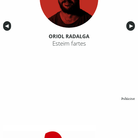
Anterior
◀︎
Sig
▶︎
ORIOL RADALGA
Esteim fartes
Publicitat