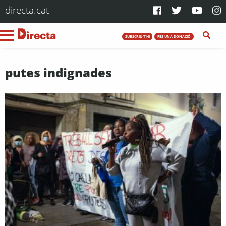
directa.cat
SUBSCRIU-T'HI
FES UNA DONACIÓ
putes indignades