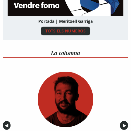
Portada | Meritxell Garriga
TOTS ELS NÚMEROS
La columna
Anterior
◀︎
Sig
▶︎