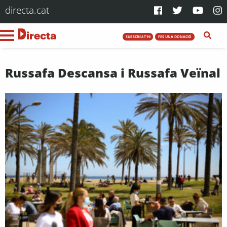
directa.cat
SUBSCRIU-T'HI
FES UNA DONACIÓ
Russafa Descansa i Russafa Veïnal