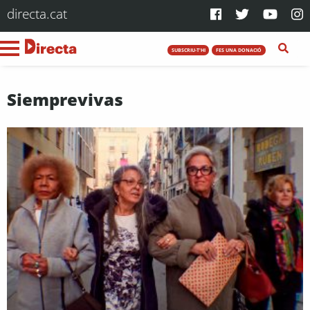
directa.cat
SUBSCRIU-T'HI
FES UNA DONACIÓ
Siemprevivas