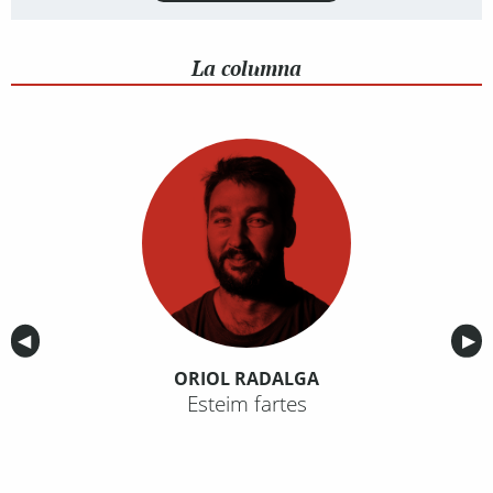
La columna
Anterior
◀︎
Sig
▶︎
ORIOL RADALGA
Esteim fartes