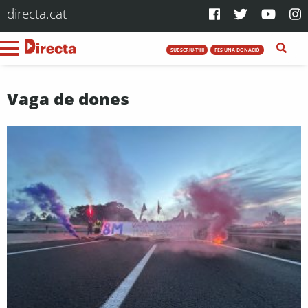
directa.cat
SUBSCRIU-T'HI
FES UNA DONACIÓ
Vaga de dones