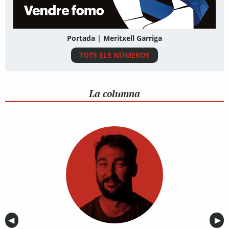
Portada | Meritxell Garriga
TOTS ELS NÚMEROS
La columna
Anterior
◀︎
Sig
▶︎