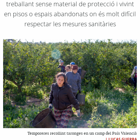
treballant sense material de protecció i vivint
en pisos o espais abandonats on és molt difícil
respectar les mesures sanitàries
Temporeres recollint taronges en un camp del País Valencià
|
LUCAS GUERRA