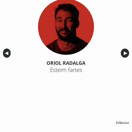
Anterior
◀︎
Sig
▶︎
ORIOL RADALGA
Esteim fartes
Publicitat