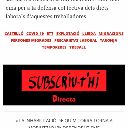
eina per a la defensa col·lectiva dels drets
laborals d’aquestes treballadores.
CASTELLÓ
COVID-19
ETT
EXPLOTACIÓ
LLEIDA
MIGRACIONS
PERSONES MIGRADES
PRECARIETAT LABORAL
TARONJA
TEMPORERES
TREBALL
LA INHABILITACIÓ DE QUIM TORRA TORNA A
«
MOBILITZAR L’INDEPENDENTISME