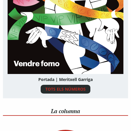
Portada | Meritxell Garriga
TOTS ELS NÚMEROS
La columna