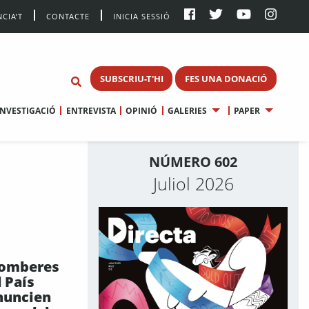
CIA’T
CONTACTE
INICIA SESSIÓ
SUBSCRIU-T'HI
FES UNA DONACIÓ
INVESTIGACIÓ
ENTREVISTA
OPINIÓ
GALERIES
PAPER
NÚMERO 602
Juliol 2026
bomberes
l País
nuncien