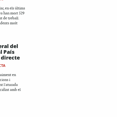
r, en els últims
ya han mort 529
t de treball.
idents molt
ral del
l País
 directe
CTA
eguiment en
cions i
t l'aturada
ncidint amb el