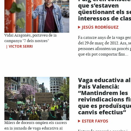
que s’estaven
qüestionant els s
interessos de cla
JESÚS RODRÍGUEZ
Vidal Aragonès, portaveu de la
Fa catorze anys de la vaga ge
campanya "7 dels nostres"
del 29 de març de 2012. Ara, s
|
VICTOR SERRI
persones afronten un procés 
que els pot comportar fins...
Vaga educativa al
País Valencià:
“Mantindrem les
reivindicacions f
que es produïsqu
canvis efectius”
ESTER FAYOS
Milers de docents omplen els carrers
en la jornada de vaga educativa al