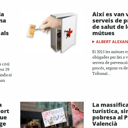
la
Així es van 
na
serveis de 
de salut de 
als
mútues
ALBERT ALEXA
El 2015 les mútues e
obligades per llei a 
serveis de prevenció
 civil
procés, segons va de
est 29
Tribunal...
sindical
han
a
La massific
ort
turística, s
que
pobresa al P
ge
Valencià