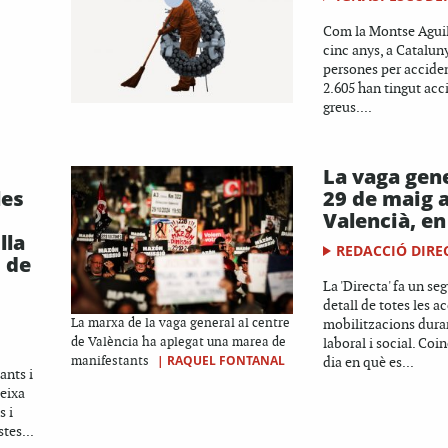
Com la Montse Aguila
cinc anys, a Catalun
persones per acciden
2.605 han tingut acc
greus....
La vaga gene
les
29 de maig a
Valencià, en
lla
REDACCIÓ DIRE
s de
La 'Directa' fa un s
detall de totes les ac
La marxa de la vaga general al centre
mobilitzacions duran
de València ha aplegat una marea de
laboral i social. Coi
|
RAQUEL FONTANAL
manifestants
dia en què es...
ants i
deixa
s i
tes...