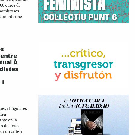
000 euros de
 nombroses
n un informe...
es
entre
ctual À
distes
 i
es i lingüistes
cien
sme en la
ó de línies
ar un criteri