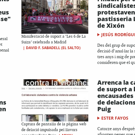
sindicaliste
eus
protestaven
sse"
pastisseria 
de Xixón
JESÚS RODRÍGU
Manifestació de suport a "Les 6 de La
neral
Suiza" celebrada a Madrid
et
Des del grup de supo
|
DAVID F. SABADELL (EL SALTO)
penal
decisió d’anul·lar la
tres anys i mig de pr
consideren que el qu
Arrenca la 
de suport a 
encausades 
ins
de delacions
en
Puig
ESTER FAYOS
Captura de pantalla de la pàgina web
Catorze anys després
de delació impulsada pel llavors
afronten penes que