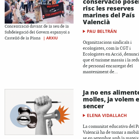
conservació pose
risc les reserves
marines del País
Valencià
Concentració davant de la seu de la
PAU BELTRÁN
Subdelegació del Govern espanyol a
|
ARXIU
Castelló de la Plana
Organitzacions sindicals i
ecologistes, com la CGT i
Ecologistes en Acció, denunc
que el turisme massiu i la red
de personal encarregat del
manteniment de...
Ja no ens aliment
molles, ja volem e
sencer
ELENA VIDALLACH
La comunitat educativa del P
Valencià ha de tornar a mobil
se en setembre amb la mateix