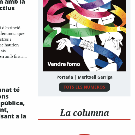
n amb la
ctius
i d’extinció
 denuncia que
stres i
ue haurien
 sis
n amb fins a...
Portada | Meritxell Garriga
TOTS ELS NÚMEROS
mnat té
ons
 pública,
nt,
La columna
lsant a la