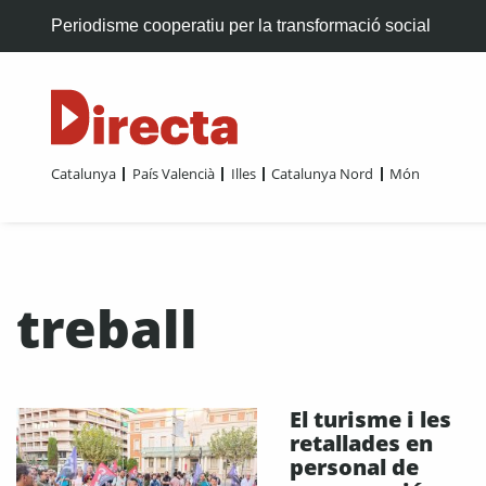
Periodisme cooperatiu per la transformació social
Catalunya
País Valencià
Illes
Catalunya Nord
Món
treball
El turisme i les
retallades en
personal de