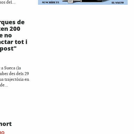
sos del...
rques de
ten 200
e no
ctar tot i
upost"
 a Sueca (la
mber des dels 29
eua trajectòria en
de...
mort
RO