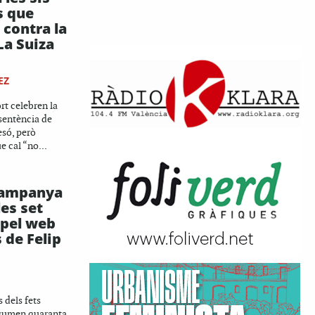
s que
 contra la
La Suiza
EZ
rt celebren la
 sentència de
esó, però
e cal “no...
campanya
les set
pel web
 de Felip
 dels fets
 sumen quaranta