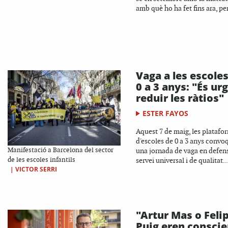
amb què ho ha fet fins ara, per
Vaga a les escole
0 a 3 anys: "És ur
reduir les ràtios"
ESTER FAYOS
Aquest 7 de maig, les platafo
d'escoles de 0 a 3 anys conv
Manifestació a Barcelona del sector
una jornada de vaga en defen
de les escoles infantils
servei universal i de qualitat..
|
VICTOR SERRI
"Artur Mas o Feli
Puig eren conscie