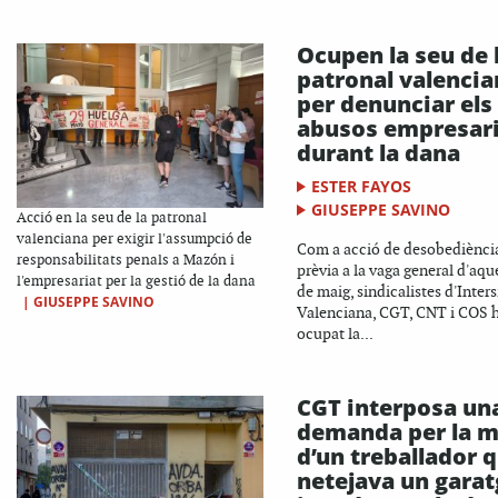
Ocupen la seu de 
patronal valencia
per denunciar els
abusos empresari
durant la dana
ESTER FAYOS
GIUSEPPE SAVINO
Acció en la seu de la patronal
valenciana per exigir l'assumpció de
Com a acció de desobediència
responsabilitats penals a Mazón i
prèvia a la vaga general d'aqu
l'empresariat per la gestió de la dana
de maig, sindicalistes d'Inter
|
GIUSEPPE SAVINO
Valenciana, CGT, CNT i COS 
ocupat la...
CGT interposa un
demanda per la m
d’un treballador 
netejava un garat