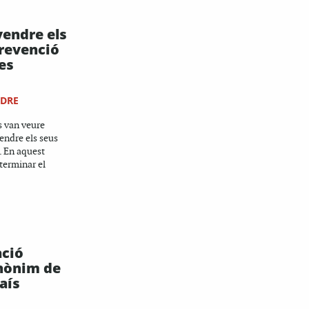
vendre els
prevenció
les
NDRE
s van veure
vendre els seus
. En aquest
terminar el
ació
inònim de
aís