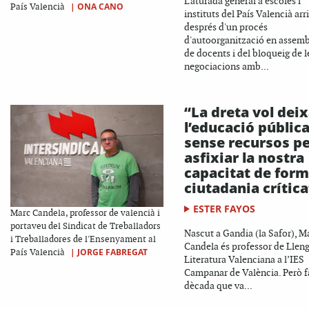
L'aturada general a escoles i
|
ONA CANO
País Valencià
instituts del País Valencià arr
després d'un procés
d'autoorganització en assem
de docents i del bloqueig de l
negociacions amb...
“La dreta vol deix
l’educació públic
sense recursos p
asfixiar la nostra
capacitat de form
ciutadania crítica
ESTER FAYOS
Marc Candela, professor de valencià i
portaveu del Sindicat de Treballadors
Nascut a Gandia (la Safor), M
i Treballadores de l'Ensenyament al
Candela és professor de Lleng
|
JORGE FABREGAT
País Valencià
Literatura Valenciana a l’IES
Campanar de València. Però f
dècada que va...