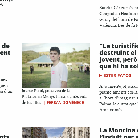
ò...
Sandra Cáceres és p
Geografia i Història 
Garay del barri de Pa
València. Des de fa t
s de
"La turistif
gent
destruint el
jovent, per
que hi ha so
ESTER FAYOS
rmes
oquen
A Jaume Pujol, assum
sa d'un
Jaume Pujol, portaveu de la
plantejaments col·lap
.
Plataforma Menys turisme, més vida
a l’hora d’imaginar-s
|
FERRAN DOMÈNECH
de les Illes
Palma, la ciutat que l
Amb només...
p
La Moncloa 
nts
l’indult per a