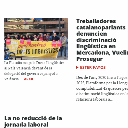
Treballadores
catalanoparlants
denuncien
discriminació
lingüística en
Mercadona, Vueli
Prosegur
La Plataforma pels Drets Lingüístics
ESTER FAYOS
al País Valencià davant de la
delegació del govern espanyol a
Des de l’any 2020 fins a l’agos
|
ARXIU
València
2025, Plataforma per la Lleng
comptabilitzat 45 queixes per
discriminació lingüística en l
relacions laborals a...
La no reducció de la
jornada laboral