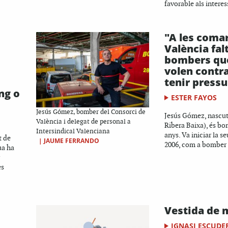
favorable als interes
"A les coma
València fal
bombers qu
volen contra
tenir press
ng o
ESTER FAYOS
Jesús Gómez, bomber del Consorci de
Jesús Gómez, nascut
València i delegat de personal a
Ribera Baixa), és bo
Intersindical Valenciana
anys. Va iniciar la s
t de
|
JAUME FERRANDO
2006, com a bomber 
ua ha
es
Vestida de 
IGNASI ESCUDE