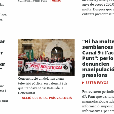
|
ARXIU
conseller Felip Puig
anys de presó i 250.
iba
multa. Després que
entitats presentessi
blees
es
ar
"Hi ha molt
a
semblances 
er
Canal 9 i l'a
Punt": perio
ar
denuncien
”
manipulació
pressions
Concentració en defensa d'una
ESTER FAYOS
televisió pública, en valencià i de
arc
qualitat davant del Palau de la
ua i
Entrevistem periodist
Generalitat
d'À Punt que denun
|
ACCIÓ CULTURAL PAÍS VALENCIÀ
a una
manipulació, partidi
informació, imposici
informatives "per cre