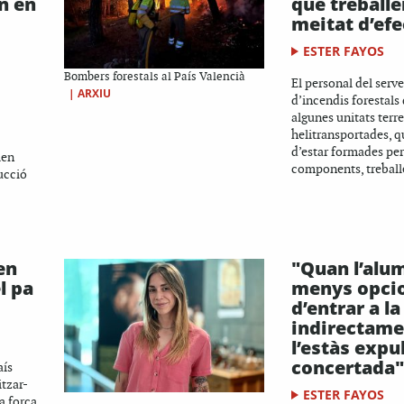
n en
que treballe
meitat d’efe
ESTER FAYOS
Bombers forestals al País Valencià
El personal del serve
|
ARXIU
d’incendis forestals
algunes unitats terre
helitransportades, q
d’estar formades per
ien
components, treballe
ucció
en
"Quan l’alu
l pa
menys opci
d’entrar a la
indirectame
l’estàs expu
concertada"
aís
itzar-
ESTER FAYOS
a força