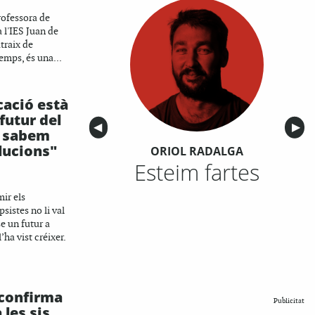
rofessora de
a l'IES Juan de
traix de
emps, és una...
icació està
 futur del
Anterior
◀︎
Sigu
▶︎
ò sabem
lucions"
ORIOL RADALGA
Esteim fartes
ir els
sistes no li val
e un futur a
’ha vist créixer.
confirma
Publicitat
 les sis